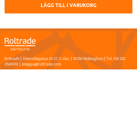
LÄGG TILL I VARUKORG
Roltrade | Österviksgatan 15-17, 2. vån. | 00210 Helsingfors | Tel. 010 322
0500010 | kauppa@roltrade.com
Kaminer
Spiser och kaminer
Spiskassett
Insatser
Gaskaminer
Skårstensfria eldstäder
Gnistskydd i glas och plåt
Uteeldar och grillar
Tillbehör