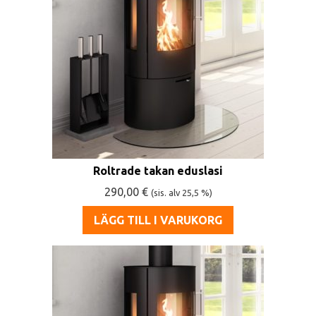
Roltrade takan eduslasi
290,00
€
(sis. alv 25,5 %)
LÄGG TILL I VARUKORG