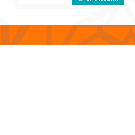
erviksgatan 15-17, 2. vån. | 00210 Helsingfors | Tel. 010 322 0500010 | kauppa@ro
s och
Uteeldar och grillar
Tillbehör
Kaminredskap
Tillbehör
Vedförvaring