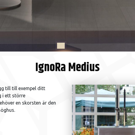
IgnoRa Medius
 till till exempel ditt
i ett större
ehöver en skorsten är den
 höghus.