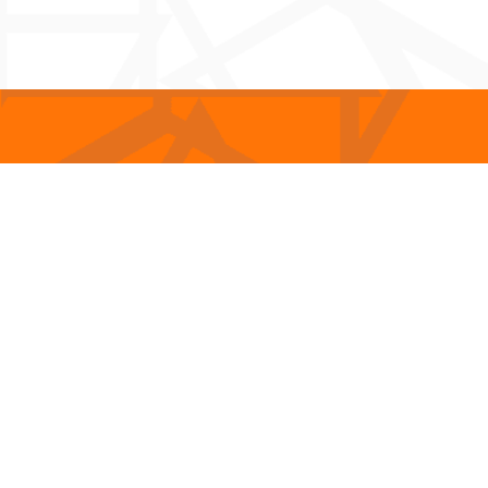
Roltrade | Öst
Kaminer
Gnistskydd i gla
Spiser och kaminer
plåt
Spiskassett
Insatser
Gaskaminer
Skårstensfria
eldstäder
INFO