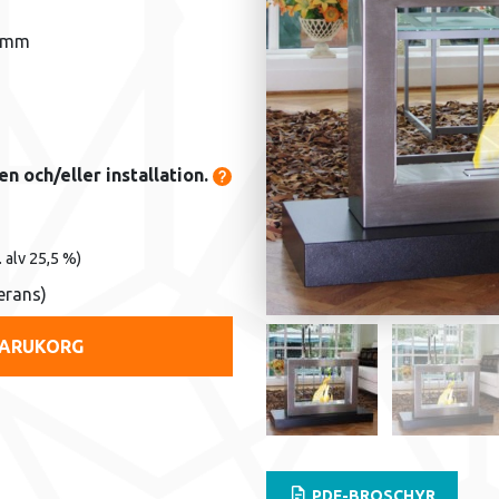
0 mm
en och/eller installation.
. alv 25,5 %)
verans)
 VARUKORG
PDF-BROSCHYR