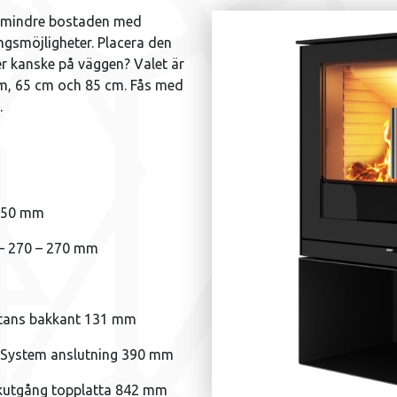
en mindre bostaden med
ngsmöjligheter. Placera den
er kanske på väggen? Valet är
7 cm, 65 cm och 85 cm. Fås med
.
 850 mm
– 270 – 270 mm
attans bakkant 131 mm
AirSystem anslutning 390 mm
rökutgång topplatta 842 mm