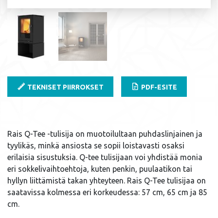
TEKNISET PIIRROKSET
PDF-ESITE
Rais Q-Tee -tulisija on muotoilultaan puhdaslinjainen ja
tyylikäs, minkä ansiosta se sopii loistavasti osaksi
erilaisia sisustuksia. Q-tee tulisijaan voi yhdistää monia
eri sokkelivaihtoehtoja, kuten penkin, puulaatikon tai
hyllyn liittämistä takan yhteyteen. Rais Q-Tee tulisijaa on
saatavissa kolmessa eri korkeudessa: 57 cm, 65 cm ja 85
cm.