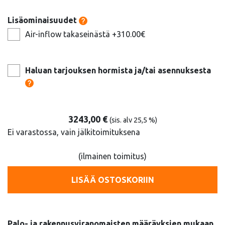
Lisäominaisuudet
Air-inflow takaseinästä +310.00€
Haluan tarjouksen hormista ja/tai asennuksesta
3243,00
€
(sis. alv 25,5 %)
Ei varastossa, vain jälkitoimituksena
(ilmainen toimitus)
LISÄÄ OSTOSKORIIN
Palo- ja rakennusviranomaisten määräyksien mukaan