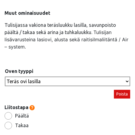
Muut ominaisuudet
Tulisijassa vakiona teräsluukku lasilla, savunpoisto
Tulisijan
päältä / takaa sekä arina ja tuhkaluukku.
lisävarusteina lasiovi, alusta sekä raitisilmaliitäntä / Air
– system.
Oven tyyppi
Poista
Liitostapa
Päältä
Takaa