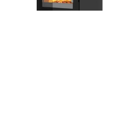
Rais Q-Tee 2 ilman sokkelia
alk.
3536,00
€
VALITSE VAIHTOEHDOISTA
Roltrade | Itälahdenkatu 15-17, 2. krs | 00210 Helsinki | Puh. 010 322 0500010
| kauppa@roltrade.com