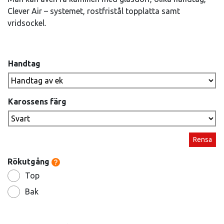
Clever Air – systemet, rostfristål topplatta samt
vridsockel.
Handtag
Karossens färg
Rensa
Rökutgång
Top
Bak