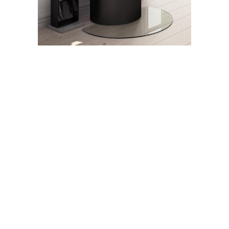
Roltrade takan eduslasi
290,00
€
(sis. alv 25,5 %)
LISÄÄ OSTOSKORIIN
Roltrade | Itälahdenkatu 15-17, 2. krs | 00210 Helsinki | Puh. 010 322 0500010
| kauppa@roltrade.com
Ulkokalusteet