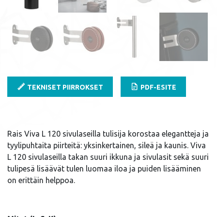
TEKNISET PIIRROKSET
PDF-ESITE
Rais Viva L 120 sivulaseilla tulisija korostaa elegantteja ja
tyylipuhtaita piirteitä: yksinkertainen, sileä ja kaunis. Viva
L 120 sivulaseilla takan suuri ikkuna ja sivulasit sekä suuri
tulipesä lisäävät tulen luomaa iloa ja puiden lisääminen
on erittäin helppoa.