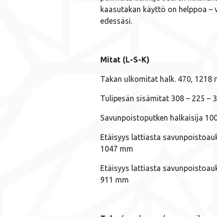
kaasutakan käyttö on helppoa – va
edessäsi.
Mitat (L-S-K)
Takan ulkomitat halk. 470, 1218
Tulipesän sisämitat 308 – 225 –
Savunpoistoputken halkaisija 1
Etäisyys lattiasta savunpoistoau
1047 mm
Etäisyys lattiasta savunpoistoau
911 mm