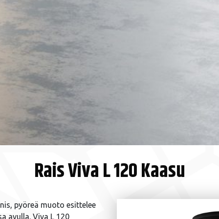
Rais Viva L 120 Kaasu
nis, pyöreä muoto esittelee
a avulla. Viva L 120