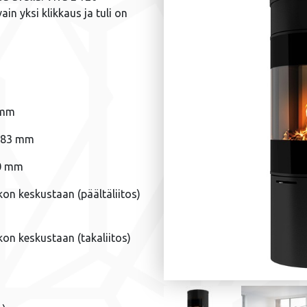
in yksi klikkaus ja tuli on
 mm
 383 mm
00 mm
kon keskustaan (päältäliitos)
kon keskustaan (takaliitos)