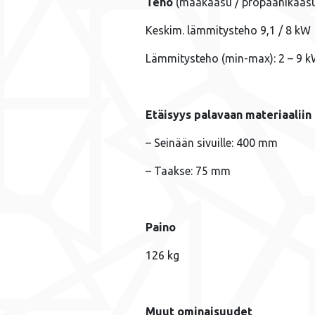
Teho
(maakaasu / propaanikaas
Keskim. lämmitysteho 9,1 / 8 kW
Lämmitysteho (min-max): 2 – 9 
Etäisyys palavaan materiaaliin
– Seinään sivuille: 400 mm
– Taakse: 75 mm
Paino
126 kg
Muut ominaisuudet