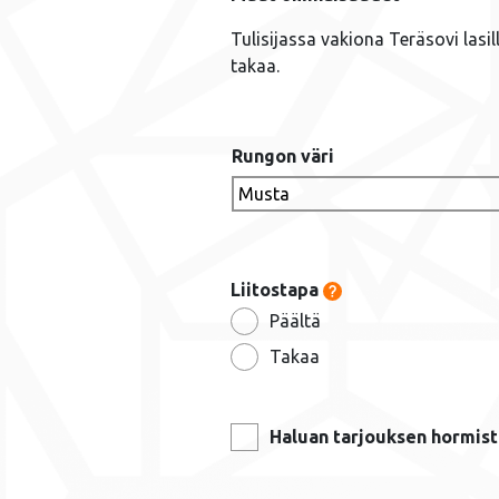
Tulisijassa vakiona Teräsovi lasi
takaa.
Rungon väri
Liitostapa
Päältä
Takaa
Haluan tarjouksen hormist