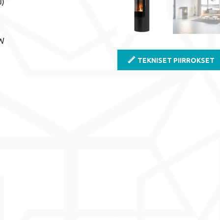
u)
kW
TEKNISET PIIRROKSET