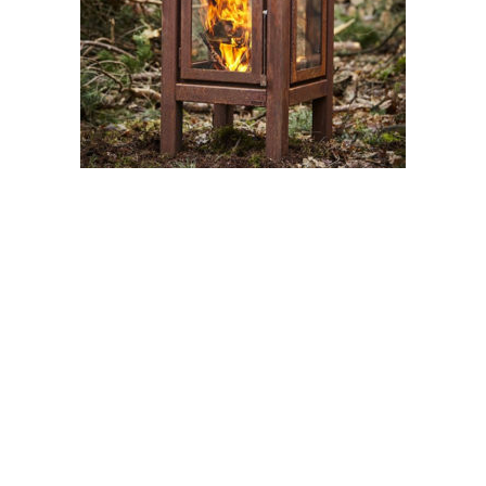
Quaruba XXL ulkotulisija
2244,00
€
(sis. alv 25,5 %)
LISÄÄ OSTOSKORIIN
Roltrade | Itälahdenkatu 15-17, 2. krs | 00210 Helsinki | Puh. 010 322 0500010