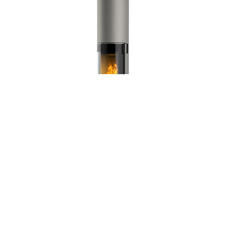
Rais Pilar 193
alk.
9786,00
€
VALITSE VAIHTOEHDOISTA